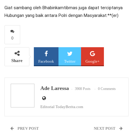
Giat sambang oleh Bhabinkamtibmas juga dapat terciptanya
Hubungan yang baik antara Polri dengan Masyarakat.**(er)
0
Share
Facebook
Twitter
Google+
WhatsApp
Email
Ade Laressa
3908 Posts
0 Comments
Editorial TodayBerita.com
PREV POST
NEXT POST