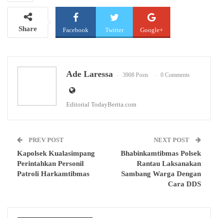
Share
Facebook
Twitter
Google+
WhatsApp
Email
Ade Laressa
3908 Posts
0 Comments
Editorial TodayBerita.com
PREV POST
NEXT POST
Kapolsek Kualasimpang
Bhabinkamtibmas Polsek
Perintahkan Personil
Rantau Laksanakan
Patroli Harkamtibmas
Sambang Warga Dengan
Cara DDS