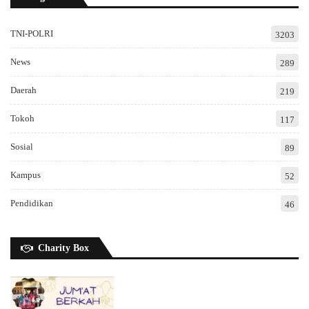
TNI-POLRI
3203
News
289
Daerah
219
Tokoh
117
Sosial
89
Kampus
52
Pendidikan
46
Charity Box