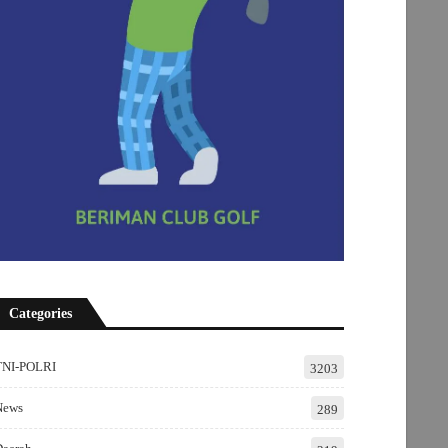
Categories
TNI-POLRI
3203
News
289