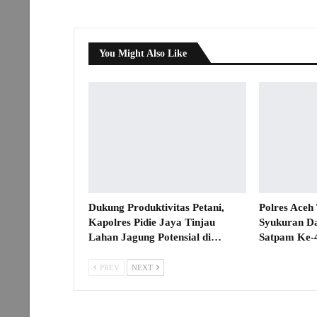
You Might Also Like
Dukung Produktivitas Petani,
Polres Aceh
Kapolres Pidie Jaya Tinjau
Syukuran D
Lahan Jagung Potensial di…
Satpam Ke-
PREV
NEXT