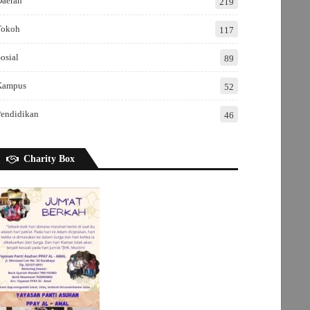
Daerah
219
Tokoh
117
osial
89
Kampus
52
Pendidikan
46
Charity Box