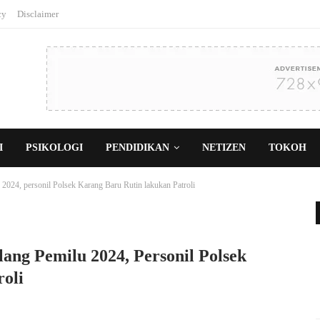
cy
Disclaimer
I
PSIKOLOGI
PENDIDIKAN
NETIZEN
TOKOH
 2024, personil Polsek Karang Baru Rutin lakukan Patroli
ang Pemilu 2024, Personil Polsek
oli