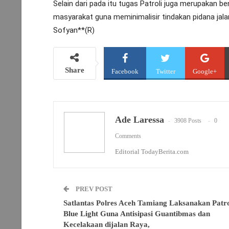
Selain dari pada itu tugas Patroli juga merupakan b
masyarakat guna meminimalisir tindakan pidana jal
Sofyan**(R)
Share
Facebook
Twitter
Google+
Ade Laressa
3908 Posts
0
Comments
Editorial TodayBerita.com
PREV POST
Satlantas Polres Aceh Tamiang Laksanakan Patro
Blue Light Guna Antisipasi Guantibmas dan
Kecelakaan dijalan Raya,