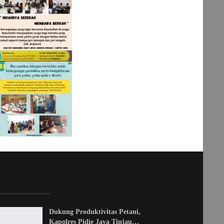
LATEST POSTS
Dukung Produktivitas Petani,
Kapolres Pidie Jaya Tinjau…