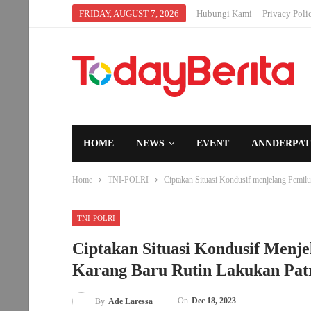
FRIDAY, AUGUST 7, 2026
Hubungi Kami
Privacy Poli
HOME
NEWS
EVENT
ANNDERPAT
Home
TNI-POLRI
Ciptakan Situasi Kondusif menjelang Pemilu
TNI-POLRI
Ciptakan Situasi Kondusif Menjel
Karang Baru Rutin Lakukan Patr
On
Dec 18, 2023
By
Ade Laressa