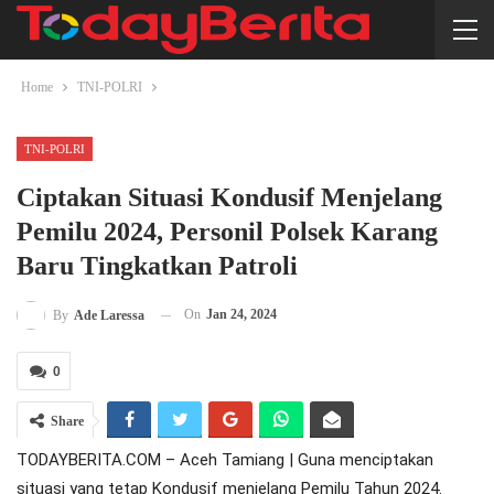
Home
TNI-POLRI
TNI-POLRI
Ciptakan Situasi Kondusif Menjelang
Pemilu 2024, Personil Polsek Karang
Baru Tingkatkan Patroli
On
Jan 24, 2024
By
Ade Laressa
0
Share
TODAYBERITA.COM – Aceh Tamiang | Guna menciptakan
situasi yang tetap Kondusif menjelang Pemilu Tahun 2024.