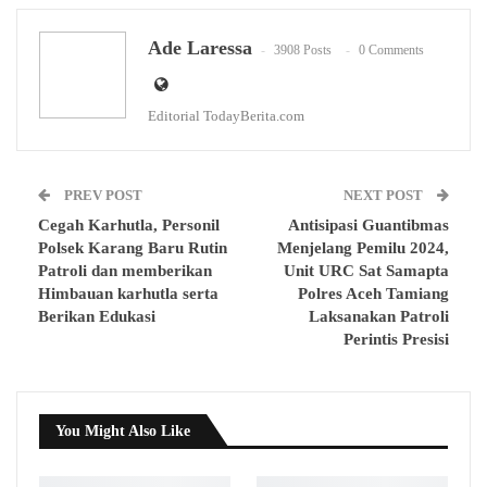
WhatsApp
Email
Ade Laressa
3908 Posts
0 Comments
Editorial TodayBerita.com
PREV POST
NEXT POST
Cegah Karhutla, Personil
Antisipasi Guantibmas
Polsek Karang Baru Rutin
Menjelang Pemilu 2024,
Patroli dan memberikan
Unit URC Sat Samapta
Himbauan karhutla serta
Polres Aceh Tamiang
Berikan Edukasi
Laksanakan Patroli
Perintis Presisi
You Might Also Like