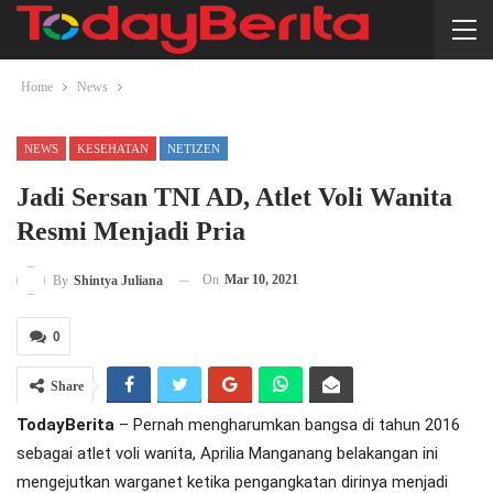
Home
News
NEWS
KESEHATAN
NETIZEN
Jadi Sersan TNI AD, Atlet Voli Wanita
Resmi Menjadi Pria
On
Mar 10, 2021
By
Shintya Juliana
0
Share
TodayBerita
– Pernah mengharumkan bangsa di tahun 2016
sebagai atlet voli wanita, Aprilia Manganang belakangan ini
mengejutkan warganet ketika pengangkatan dirinya menjadi