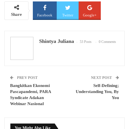
Share
Facebook
Twitter
Google+
WhatsApp
Email
Shintya Juliana
53 Posts
0 Comments
PREV POST
NEXT POST
Bangkitkan Ekonomi
Self-Defining;
Pascapandemi, PARA
Understanding You, By
Syndicate Adakan
You
Webinar Nasional
You Might Also Like