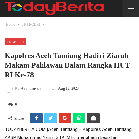
Home
TNI-POLRI
TNI-POLRI
Kapolres Aceh Tamiang Hadiri Ziarah
Makam Pahlawan Dalam Rangka HUT
RI Ke-78
On
Aug 17, 2023
By
Ade Laressa
0
Share
TODAYBERITA COM |Aceh Tamiang – Kapolres Aceh Tamiang
AKBP Muhammad Yanis, S.I.K, M.H, menghadiri kegiatan