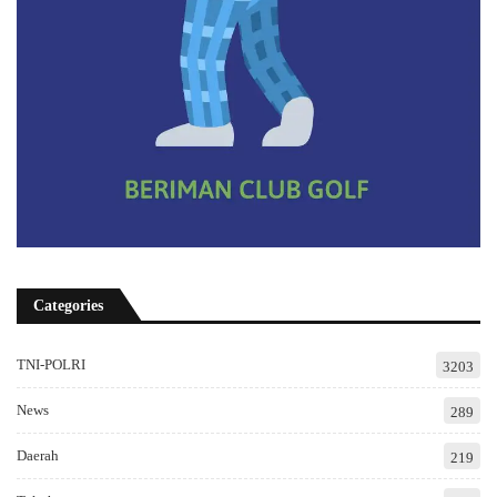
Categories
TNI-POLRI
3203
News
289
Daerah
219