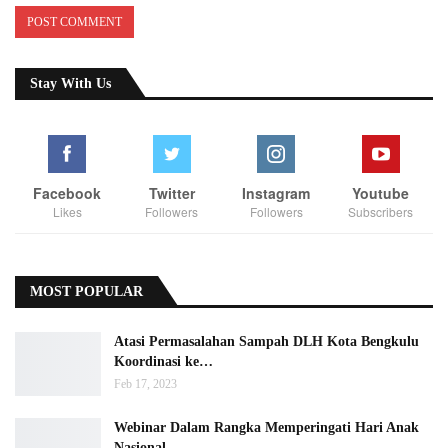
Stay With Us
Facebook
Twitter
Instagram
Youtube
Likes
Followers
Followers
Subscribers
MOST POPULAR
Atasi Permasalahan Sampah DLH Kota Bengkulu
Koordinasi ke…
Feb 17, 2023
Webinar Dalam Rangka Memperingati Hari Anak
Nasional