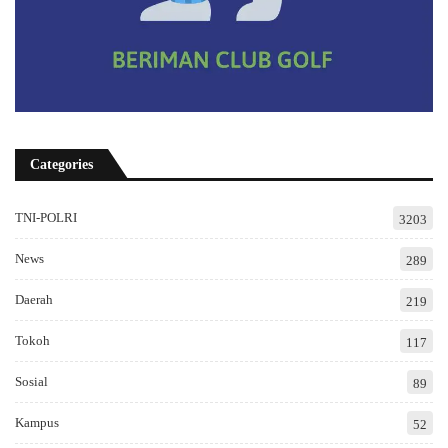
Categories
TNI-POLRI
3203
News
289
Daerah
219
Tokoh
117
Sosial
89
Kampus
52