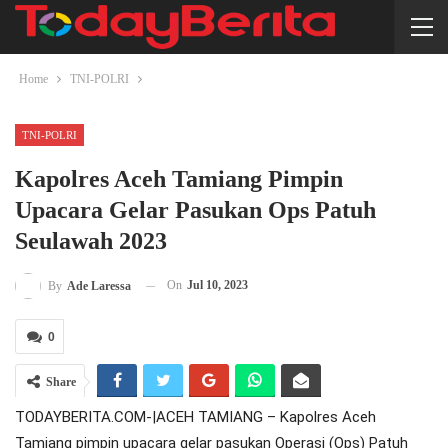
Home
TNI-POLRI
TNI-POLRI
Kapolres Aceh Tamiang Pimpin
Upacara Gelar Pasukan Ops Patuh
Seulawah 2023
On
Jul 10, 2023
By
Ade Laressa
0
Share
TODAYBERITA.COM-|ACEH TAMIANG – Kapolres Aceh
Tamiang pimpin upacara gelar pasukan Operasi (Ops) Patuh