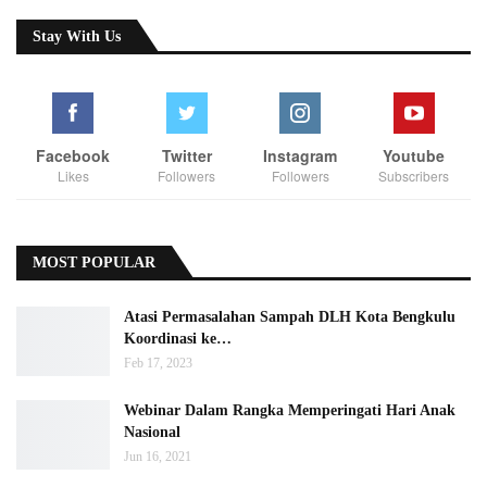
Stay With Us
Facebook
Twitter
Instagram
Youtube
Likes
Followers
Followers
Subscribers
MOST POPULAR
Atasi Permasalahan Sampah DLH Kota Bengkulu
Koordinasi ke…
Feb 17, 2023
Webinar Dalam Rangka Memperingati Hari Anak
Nasional
Jun 16, 2021