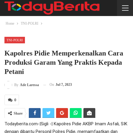
Home
TNI-POLRI
TNI-POLRI
Kapolres Pidie Memperkenalkan Cara
Produksi Garam Yang Praktis Kepada
Petani
On
Jul 7, 2023
By
Ade Laressa
0
Share
Todayberita.com-|Sigli -| Kapolres Pidie AKBP Imam Asfali, SIK
dengan dibantu Personil Polres Pidie, memamfaatkan dan