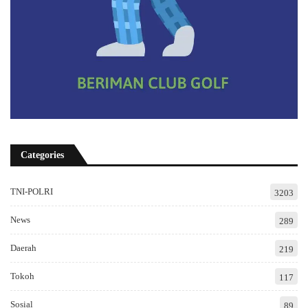
Categories
TNI-POLRI
3203
News
289
Daerah
219
Tokoh
117
Sosial
89