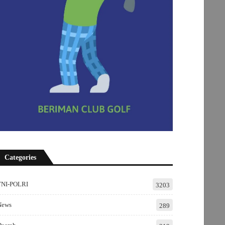
Categories
TNI-POLRI
3203
News
289