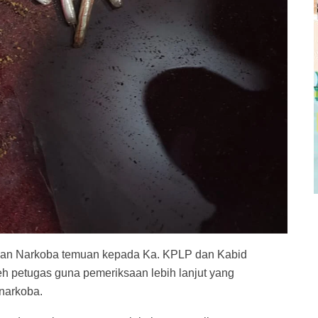
an Narkoba temuan kepada Ka. KPLP dan Kabid
eh petugas guna pemeriksaan lebih lanjut yang
narkoba.