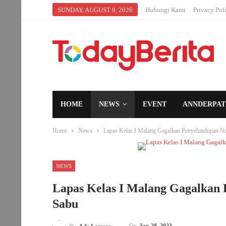
SUNDAY, AUGUST 9, 2026
Hubungi Kami
Privacy Pol
HOME
NEWS
EVENT
ANNDERPAT
Home
News
Lapas Kelas I Malang Gagalkan Penyelundupan Na
NEWS
Lapas Kelas I Malang Gagalkan 
Sabu
On
Jun 28, 2023