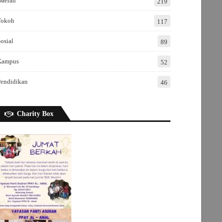
Daerah
219
Tokoh
117
osial
89
Kampus
52
Pendidikan
46
Charity Box