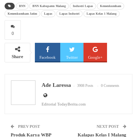
BNN
BNN Kabupaten Malang
Industri Lapas
Kemenkumham
Kemenkumham Jatim
Lapas
Lapas Industri
Lapas Kelas 1 Malang
0
Share
Facebook
Twitter
Google+
WhatsApp
Email
Ade Laressa
3908 Posts
0 Comments
Editorial TodayBerita.com
PREV POST
NEXT POST
Produk Karya WBP
Kalapas Kelas I Malang