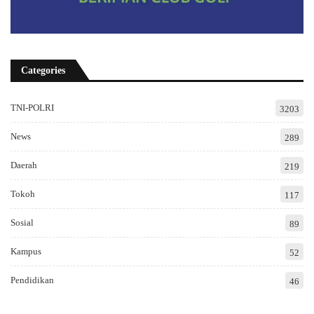
Categories
TNI-POLRI
3203
News
289
Daerah
219
Tokoh
117
Sosial
89
Kampus
52
Pendidikan
46