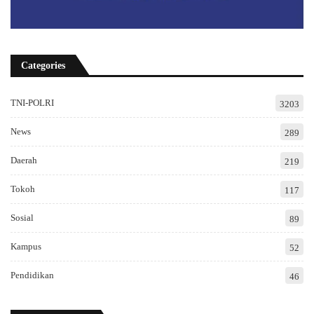
Categories
TNI-POLRI
3203
News
289
Daerah
219
Tokoh
117
Sosial
89
Kampus
52
Pendidikan
46