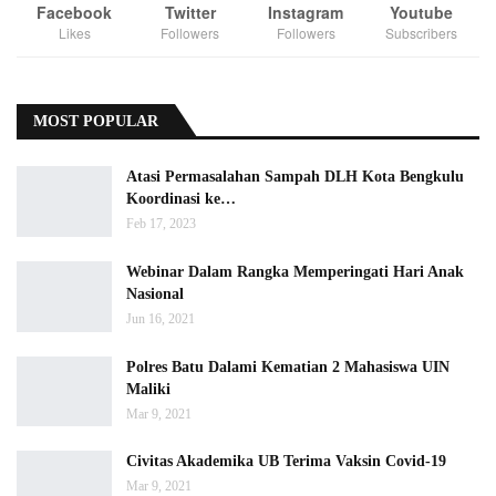
Facebook
Twitter
Instagram
Youtube
Likes
Followers
Followers
Subscribers
MOST POPULAR
Atasi Permasalahan Sampah DLH Kota Bengkulu
Koordinasi ke…
Feb 17, 2023
Webinar Dalam Rangka Memperingati Hari Anak
Nasional
Jun 16, 2021
Polres Batu Dalami Kematian 2 Mahasiswa UIN
Maliki
Mar 9, 2021
Civitas Akademika UB Terima Vaksin Covid-19
Mar 9, 2021