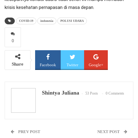
krisis kesehatan pernapasan di masa depan.
COVID-19
indonesia
POLUSI UDARA
0
Share
Facebook
Twitter
Google+
WhatsApp
Email
Shintya Juliana
53 Posts
0 Comments
PREV POST
NEXT POST