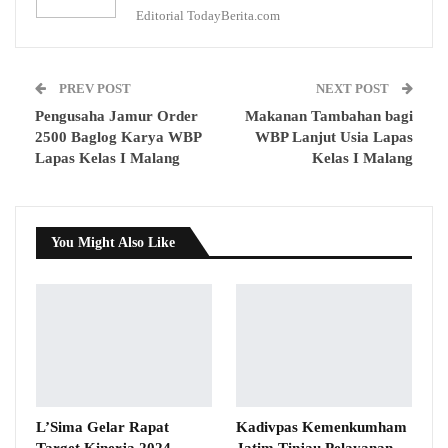
Editorial TodayBerita.com
PREV POST
NEXT POST
Pengusaha Jamur Order
Makanan Tambahan bagi
2500 Baglog Karya WBP
WBP Lanjut Usia Lapas
Lapas Kelas I Malang
Kelas I Malang
You Might Also Like
L’Sima Gelar Rapat
Kadivpas Kemenkumham