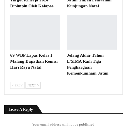
Target Kinerja 2024
Jatim Tinjau Pelayanan
Dipimpin Oleh Kalapas
Kunjungan Natal
69 WBP Lapas Kelas I
Jelang Akhir Tahun
Malang Dapatkan Remisi
L’SIMA Raih Tiga
Hari Raya Natal
Penghargaan
Kemenkumham Jatim
PREV
NEXT
Leave A Reply
Your email address will not be published.