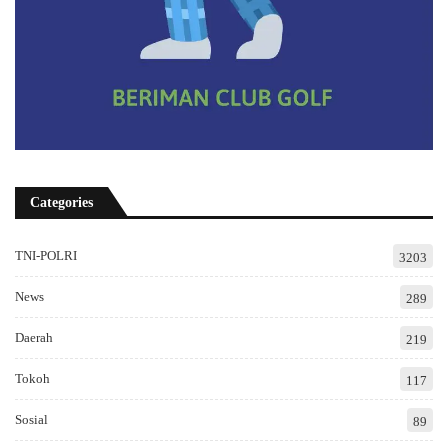
Categories
TNI-POLRI
3203
News
289
Daerah
219
Tokoh
117
Sosial
89