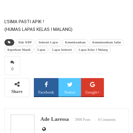
L’SIMA PASTI APIK !
(HUMAS LAPAS KELAS I MALANG)
Hak WBP
Industri Lapas
Kemenkumham
Kemenkumham Jatim
Keperluan Mandi
Lapas
Lapas Industri
Lapas Kelas 1 Malang
0
Share
Facebook
Twitter
Google+
WhatsApp
Email
Ade Laressa
3908 Posts
0 Comments