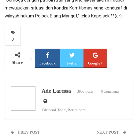
“Semoga dengan patroli rutin yang kita laksanakan ini dapat
mewujudkan situasi dan kondisi Kamtibmas yang kondusif di
wilayah hukum Polsek Blang Mangat,” jelas Kapolsek.**(er)
0
Share
Facebook
Twitter
Google+
WhatsApp
Email
Ade Laressa
3908 Posts
0 Comments
Editorial TodayBerita.com
PREV POST
NEXT POST