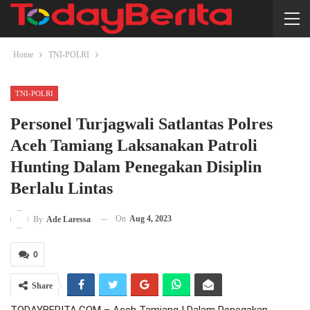
Home
TNI-POLRI
TNI-POLRI
Personel Turjagwali Satlantas Polres
Aceh Tamiang Laksanakan Patroli
Hunting Dalam Penegakan Disiplin
Berlalu Lintas
On
Aug 4, 2023
By
Ade Laressa
0
Share