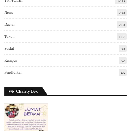
TNI-POLRI
3203
News
289
Daerah
219
Tokoh
117
Sosial
89
Kampus
52
Pendidikan
46
Charity Box