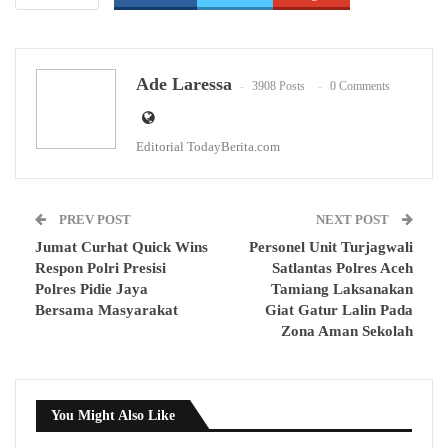
WhatsApp
Email
Ade Laressa
3908 Posts
0 Comments
Editorial TodayBerita.com
PREV POST
NEXT POST
Jumat Curhat Quick Wins
Personel Unit Turjagwali
Respon Polri Presisi
Satlantas Polres Aceh
Polres Pidie Jaya
Tamiang Laksanakan
Bersama Masyarakat
Giat Gatur Lalin Pada
Zona Aman Sekolah
You Might Also Like