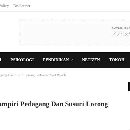
Policy
Disclaimer
I
PSIKOLOGI
PENDIDIKAN
NETIZEN
TOKOH
gang Dan Susuri Lorong Pertokoan Saat Patroli
ampiri Pedagang Dan Susuri Lorong