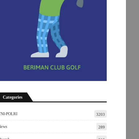
Categories
TNI-POLRI
3203
News
289