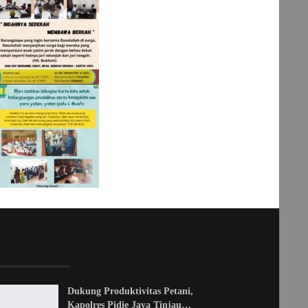
LATEST POSTS
Dukung Produktivitas Petani,
Kapolres Pidie Jaya Tinjau…