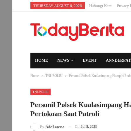
THURSDAY, AUGUST 6, 2026
Hubungi Kami
Privacy 
HOME
NEWS
EVENT
ANNDERPAT
Home
TNI-POLRI
Personil Polsek Kualasimpang Hampiri Peda
TNI-POLRI
Personil Polsek Kualasimpang H
Pertokoan Saat Patroli
On
Jul 8, 2023
By
Ade Laressa