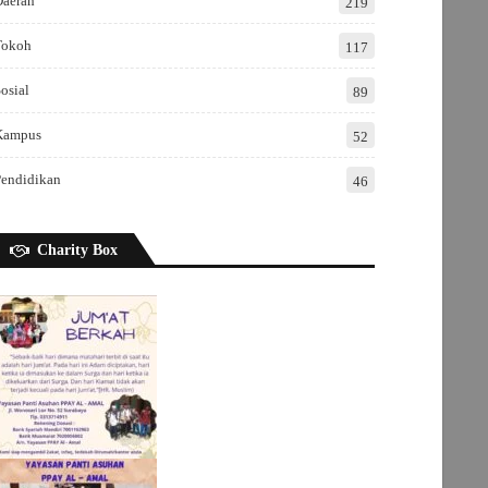
Daerah
219
Tokoh
117
osial
89
Kampus
52
Pendidikan
46
Charity Box