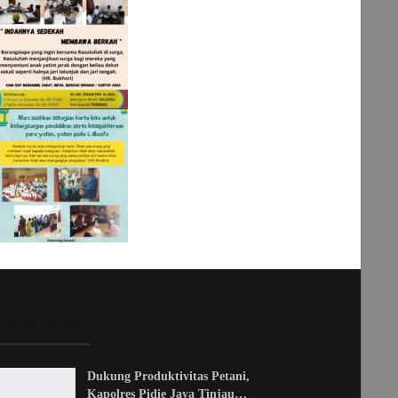
LATEST POSTS
Dukung Produktivitas Petani,
Kapolres Pidie Jaya Tinjau…