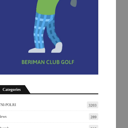
Categories
TNI-POLRI
3203
News
289