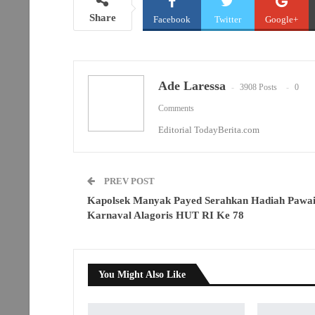
Share
Facebook
Twitter
Google+
Ade Laressa
3908 Posts
0
Comments
Editorial TodayBerita.com
PREV POST
Kapolsek Manyak Payed Serahkan Hadiah Pawa
Karnaval Alagoris HUT RI Ke 78
You Might Also Like