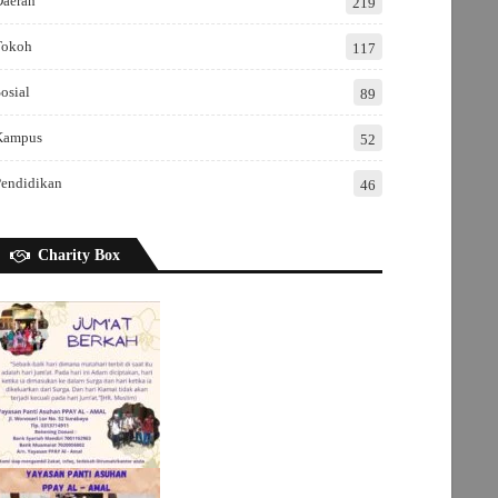
Daerah
219
Tokoh
117
osial
89
Kampus
52
Pendidikan
46
Charity Box