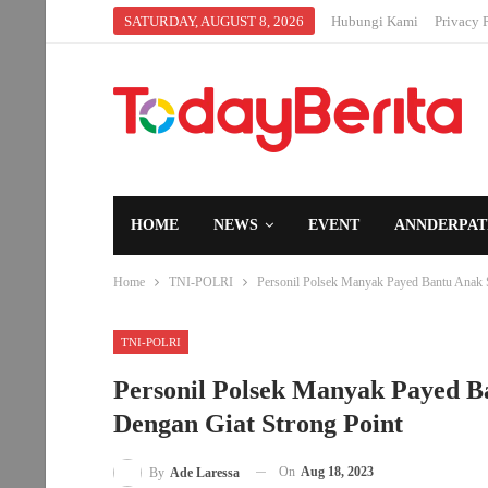
SATURDAY, AUGUST 8, 2026
Hubungi Kami
Privacy 
HOME
NEWS
EVENT
ANNDERPAT
Home
TNI-POLRI
Personil Polsek Manyak Payed Bantu Anak S
TNI-POLRI
Personil Polsek Manyak Payed B
Dengan Giat Strong Point
On
Aug 18, 2023
By
Ade Laressa