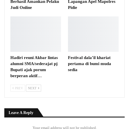
Berhasil Amankan Pelaku
Lapangan Apel Mapolres
Judi Online
Pidie
Hadiri reuni Akbar lintas
Festival dala’il khariat
alumni SMA/sederajat pj
pertama di bumi muda
Bupati ajak porum
sedia
berperan aktif…
PREV
NEXT
Leave A Reply
Your email address will not be published.