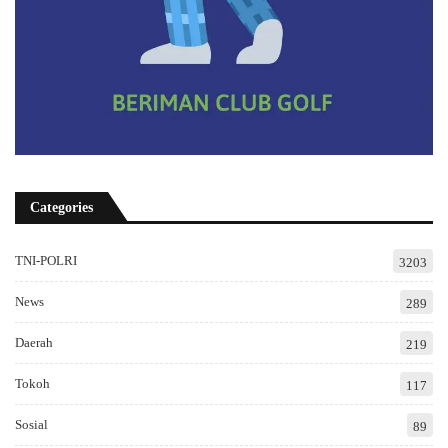
Categories
TNI-POLRI
3203
News
289
Daerah
219
Tokoh
117
Sosial
89