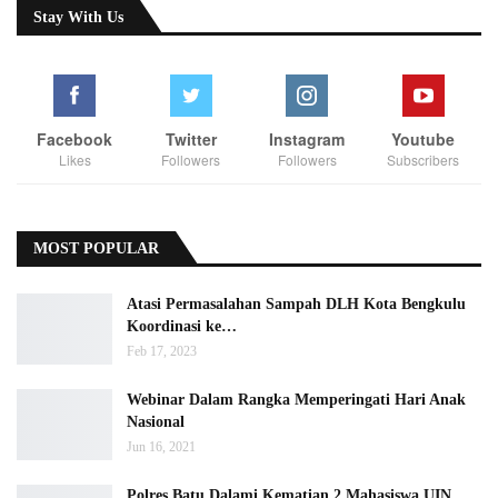
Stay With Us
Facebook
Twitter
Instagram
Youtube
Likes
Followers
Followers
Subscribers
MOST POPULAR
Atasi Permasalahan Sampah DLH Kota Bengkulu
Koordinasi ke…
Feb 17, 2023
Webinar Dalam Rangka Memperingati Hari Anak
Nasional
Jun 16, 2021
Polres Batu Dalami Kematian 2 Mahasiswa UIN