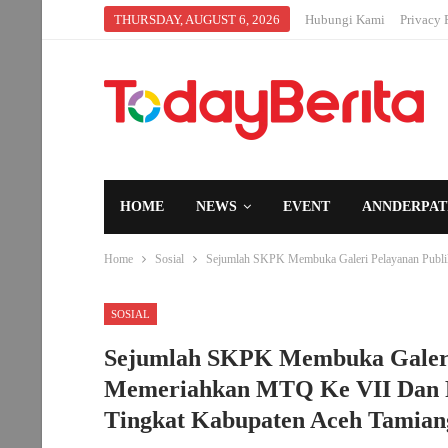
THURSDAY, AUGUST 6, 2026
Hubungi Kami
Privacy 
HOME
NEWS
EVENT
ANNDERPAT
Home
Sosial
Sejumlah SKPK Membuka Galeri Pelayanan Publik
SOSIAL
Sejumlah SKPK Membuka Galeri
Memeriahkan MTQ Ke VII Dan Fes
Tingkat Kabupaten Aceh Tamian