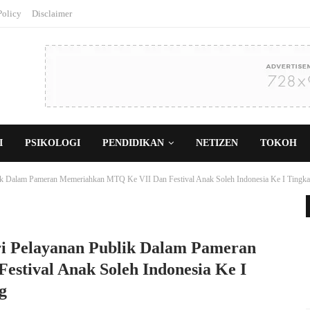
Policy
Disclaimer
I
PSIKOLOGI
PENDIDIKAN
NETIZEN
TOKOH
 Dalam Pameran Memeriahkan MTQ Ke VII Dan Festival Anak Soleh Indonesia Ke I Tingka
 Pelayanan Publik Dalam Pameran
tival Anak Soleh Indonesia Ke I
g