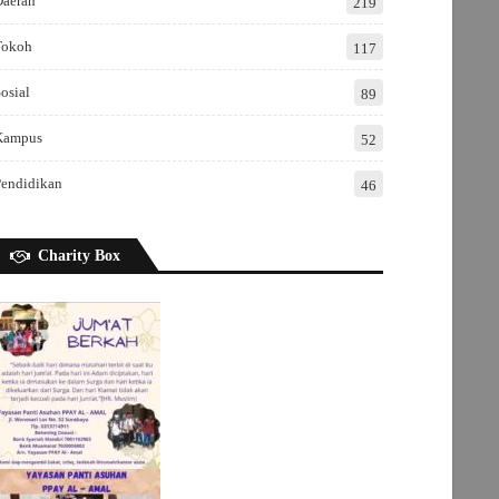
Daerah
219
Tokoh
117
osial
89
Kampus
52
Pendidikan
46
Charity Box