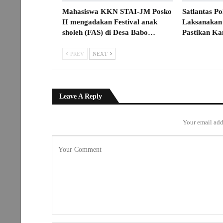
Mahasiswa KKN STAI-JM Posko
Satlantas P
II mengadakan Festival anak
Laksanakan 
sholeh (FAS) di Desa Babo…
Pastikan Ka
PREV
NEXT
Leave A Reply
Your email add