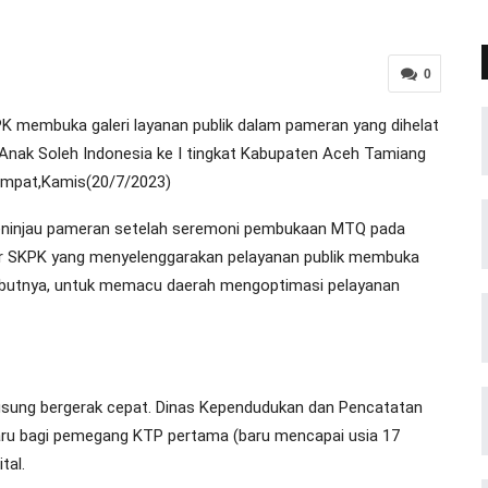
0
membuka galeri layanan publik dalam pameran yang dihelat
Anak Soleh Indonesia ke I tingkat Kabupaten Aceh Tamiang
empat,Kamis(20/7/2023)
 meninjau pameran setelah seremoni pembukaan MTQ pada
ar SKPK yang menyelenggarakan pelayanan publik membuka
, sebutnya, untuk memacu daerah mengoptimasi pelayanan
gsung bergerak cepat. Dinas Kependudukan dan Pencatatan
aru bagi pemegang KTP pertama (baru mencapai usia 17
tal.