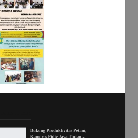
LATEST POSTS
Dukung Produktivitas Petani,
Kapolres Pidie Jaya Tinjau…