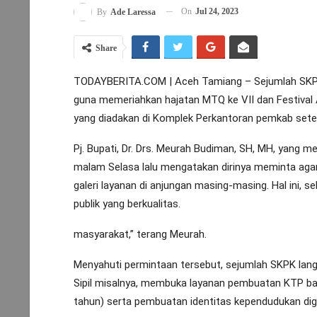
On
Jul 24, 2023
By
Ade Laressa
Share
TODAYBERITA.COM | Aceh Tamiang – Sejumlah SKPK 
guna memeriahkan hajatan MTQ ke VII dan Festival 
yang diadakan di Komplek Perkantoran pemkab set
Pj. Bupati, Dr. Drs. Meurah Budiman, SH, MH, yang
malam Selasa lalu mengatakan dirinya meminta ag
galeri layanan di anjungan masing-masing. Hal ini
publik yang berkualitas.
masyarakat,” terang Meurah.
Menyahuti permintaan tersebut, sejumlah SKPK lan
Sipil misalnya, membuka layanan pembuatan KTP b
tahun) serta pembuatan identitas kependudukan digi