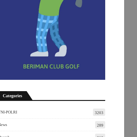
Categories
TNI-POLRI
3203
News
289