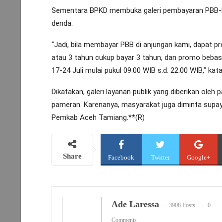
Sementara BPKD membuka galeri pembayaran PBB-P
denda.
“Jadi, bila membayar PBB di anjungan kami, dapat p
atau 3 tahun cukup bayar 3 tahun, dan promo bebas
17-24 Juli mulai pukul 09.00 WIB s.d. 22.00 WIB,” kat
Dikatakan, galeri layanan publik yang diberikan ole
pameran. Karenanya, masyarakat juga diminta supa
Pemkab Aceh Tamiang.**(R)
Share
Facebook
Twitter
Google+
Ade Laressa
3908 Posts
0
Comments