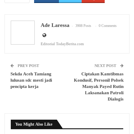
WhatsApp
Email
Ade Laressa
3908 Posts
0 Comments
Editorial TodayBerita.com
PREV POST
NEXT POST
Sekda Aceh Tamiang
Ciptakan Kamtibmas
lulusan sdc mesti jadi
Kondusif, Personil Polsek
pencipta kerja
Manyak Payed Rutin
Laksanakan Patroli
Dialogis
You Might Also Like