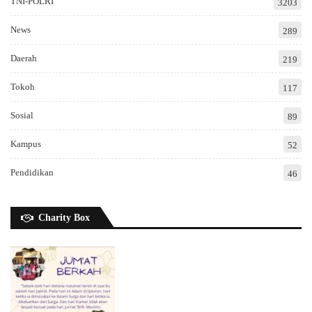
TNI-POLRI
3203
News
289
Daerah
219
Tokoh
117
Sosial
89
Kampus
52
Pendidikan
46
Charity Box