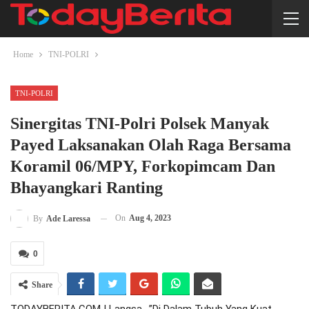
Home
TNI-POLRI
TNI-POLRI
Sinergitas TNI-Polri Polsek Manyak
Payed Laksanakan Olah Raga Bersama
Koramil 06/MPY, Forkopimcam Dan
Bhayangkari Ranting
On
Aug 4, 2023
By
Ade Laressa
0
Share