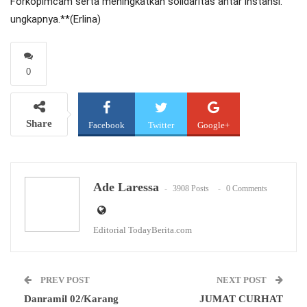
Forkopimcam serta meningkatkan solidaritas antar instansi.”
ungkapnya.**(Erlina)
0
Share
Facebook
Twitter
Google+
WhatsApp
Email
Ade Laressa
3908 Posts
0 Comments
Editorial TodayBerita.com
PREV POST
NEXT POST
Danramil 02/Karang
JUMAT CURHAT