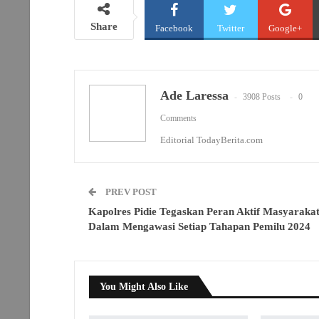
Share
Facebook
Twitter
Google+
Ade Laressa
3908 Posts
0
Comments
Editorial TodayBerita.com
PREV POST
Kapolres Pidie Tegaskan Peran Aktif Masyaraka
Dalam Mengawasi Setiap Tahapan Pemilu 2024
You Might Also Like