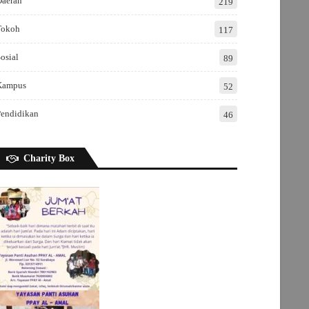
Daerah
219
Tokoh
117
osial
89
Kampus
52
Pendidikan
46
Charity Box