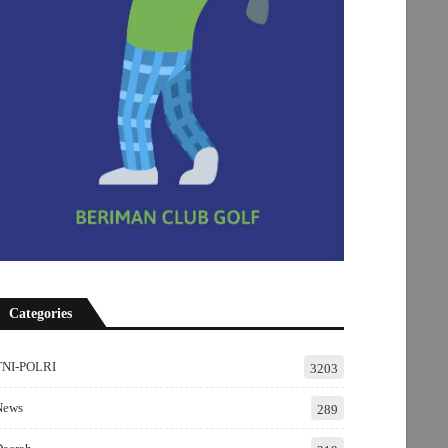
Categories
TNI-POLRI
3203
News
289