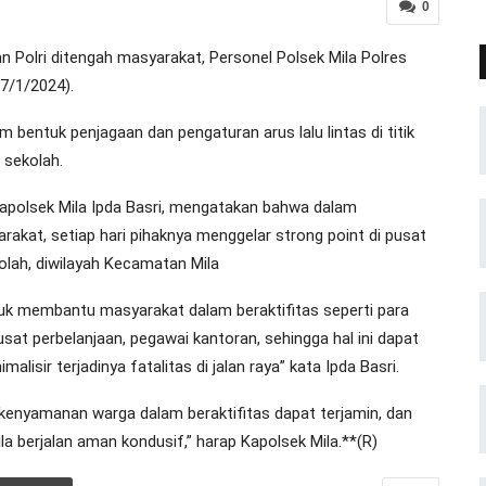
0
 Polri ditengah masyarakat, Personel Polsek Mila Polres
17/1/2024).
m bentuk penjagaan dan pengaturan arus lalu lintas di titik
 sekolah.
Kapolsek Mila Ipda Basri, mengatakan bahwa dalam
kat, setiap hari pihaknya menggelar strong point di pusat
olah, diwilayah Kecamatan Mila
tuk membantu masyarakat dalam beraktifitas seperti para
at perbelanjaan, pegawai kantoran, sehingga hal ini dapat
ir terjadinya fatalitas di jalan raya” kata Ipda Basri.
 kenyamanan warga dalam beraktifitas dapat terjamin, dan
a berjalan aman kondusif,” harap Kapolsek Mila.**(R)