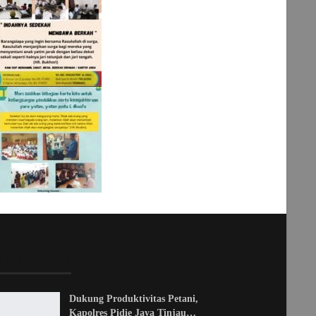
LATEST POSTS
Dukung Produktivitas Petani,
Kapolres Pidie Jaya Tinjau…