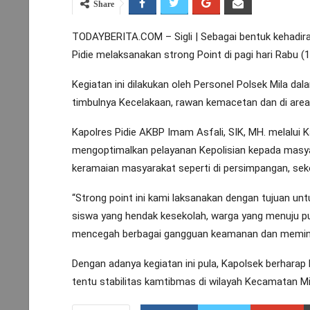
Share
TODAYBERITA.COM – Sigli | Sebagai bentuk kehadiran
Pidie melaksanakan strong Point di pagi hari Rabu (
Kegiatan ini dilakukan oleh Personel Polsek Mila dala
timbulnya Kecelakaan, rawan kemacetan dan di area
Kapolres Pidie AKBP Imam Asfali, SIK, MH. melalui 
mengoptimalkan pelayanan Kepolisian kepada masyara
keramaian masyarakat seperti di persimpangan, sek
“Strong point ini kami laksanakan dengan tujuan un
siswa yang hendak kesekolah, warga yang menuju pus
mencegah berbagai gangguan keamanan dan meminimalis
Dengan adanya kegiatan ini pula, Kapolsek berharap
tentu stabilitas kamtibmas di wilayah Kecamatan Mil