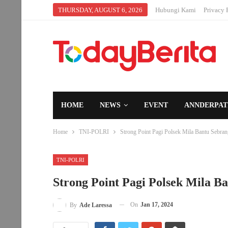
THURSDAY, AUGUST 6, 2026
Hubungi Kami
Privacy 
HOME
NEWS
EVENT
ANNDERPAT
Home
TNI-POLRI
Strong Point Pagi Polsek Mila Bantu Sebra
TNI-POLRI
Strong Point Pagi Polsek Mila B
On
Jan 17, 2024
By
Ade Laressa