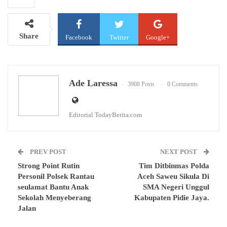
Share
Facebook
Twitter
Google+
WhatsApp
Email
Ade Laressa
3908 Posts
0 Comments
Editorial TodayBerita.com
PREV POST
NEXT POST
Strong Point Rutin
Tim Ditbinmas Polda
Personil Polsek Rantau
Aceh Saweu Sikula Di
seulamat Bantu Anak
SMA Negeri Unggul
Sekolah Menyeberang
Kabupaten Pidie Jaya.
Jalan