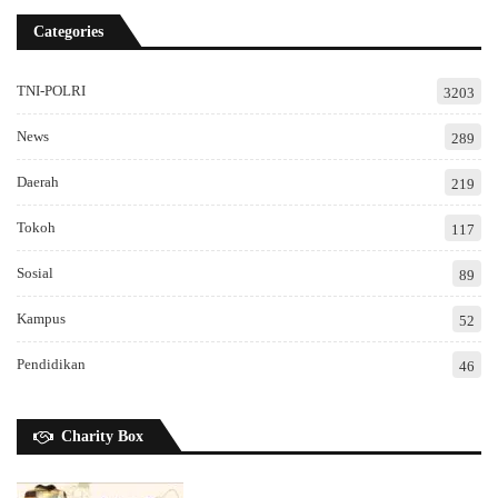
Categories
TNI-POLRI
3203
News
289
Daerah
219
Tokoh
117
Sosial
89
Kampus
52
Pendidikan
46
Charity Box