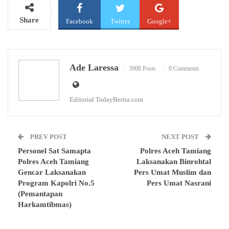
Share
Facebook
Twitter
Google+
WhatsApp
Email
Ade Laressa
3908 Posts
0 Comments
Editorial TodayBerita.com
PREV POST
NEXT POST
Personel Sat Samapta
Polres Aceh Tamiang
Polres Aceh Tamiang
Laksanakan Binrohtal
Gencar Laksanakan
Pers Umat Muslim dan
Program Kapolri No.5
Pers Umat Nasrani
(Pemantapan
Harkamtibmas)