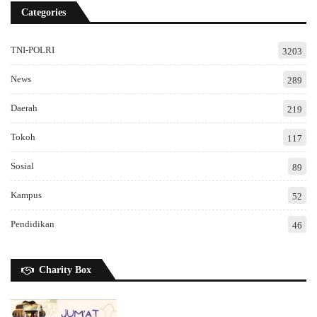
Categories
TNI-POLRI
3203
News
289
Daerah
219
Tokoh
117
Sosial
89
Kampus
52
Pendidikan
46
Charity Box