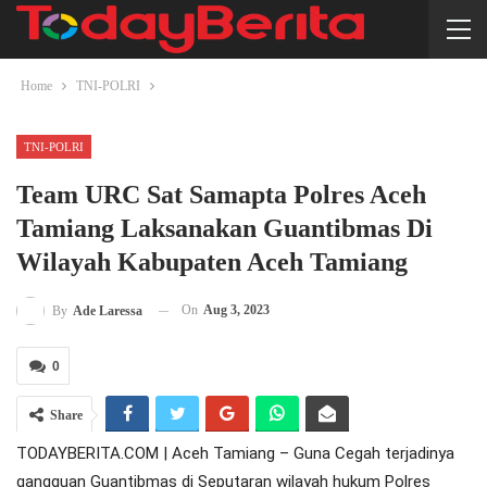
Home
TNI-POLRI
TNI-POLRI
Team URC Sat Samapta Polres Aceh
Tamiang Laksanakan Guantibmas Di
Wilayah Kabupaten Aceh Tamiang
On
Aug 3, 2023
By
Ade Laressa
0
Share
TODAYBERITA.COM | Aceh Tamiang – Guna Cegah terjadinya
gangguan Guantibmas di Seputaran wilayah hukum Polres