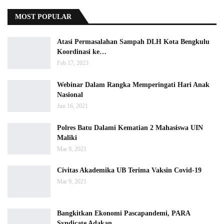
MOST POPULAR
Atasi Permasalahan Sampah DLH Kota Bengkulu
Koordinasi ke…
Feb 17, 2023
Webinar Dalam Rangka Memperingati Hari Anak
Nasional
Jun 16, 2021
Polres Batu Dalami Kematian 2 Mahasiswa UIN
Maliki
Mar 9, 2021
Civitas Akademika UB Terima Vaksin Covid-19
Mar 9, 2021
Bangkitkan Ekonomi Pascapandemi, PARA
Syndicate Adakan…