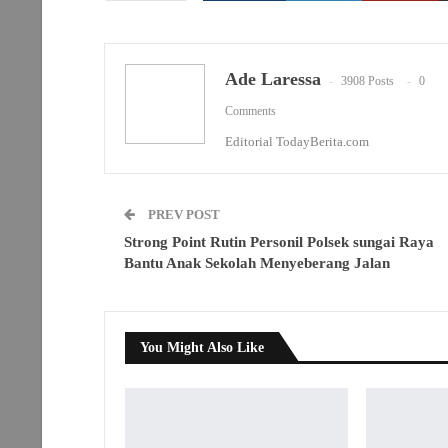
Ade Laressa
3908 Posts
0
Comments
Editorial TodayBerita.com
PREV POST
Strong Point Rutin Personil Polsek sungai Raya
Bantu Anak Sekolah Menyeberang Jalan
You Might Also Like