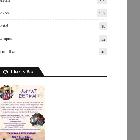
Daerah
219
Tokoh
117
osial
89
Kampus
52
Pendidikan
46
Charity Box