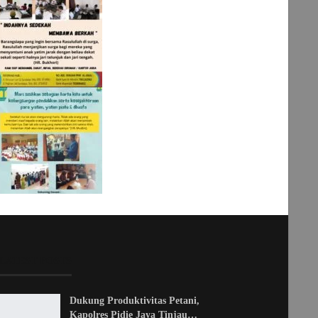
LATEST POSTS
Dukung Produktivitas Petani,
Kapolres Pidie Jaya Tinjau…