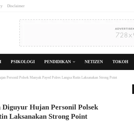
cy
Disclaimer
I
PSIKOLOGI
PENDIDIKAN
NETIZEN
TOKOH
jan Personil Polsek Manyak Payed Polres Langsa Rutin Laksanakan Strong Point
Diguyur Hujan Personil Polsek
in Laksanakan Strong Point