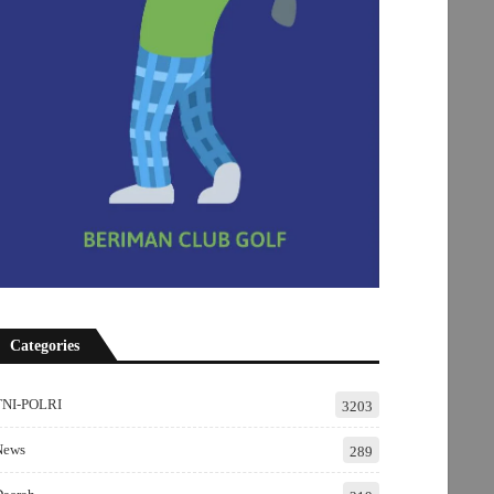
Categories
TNI-POLRI
3203
News
289