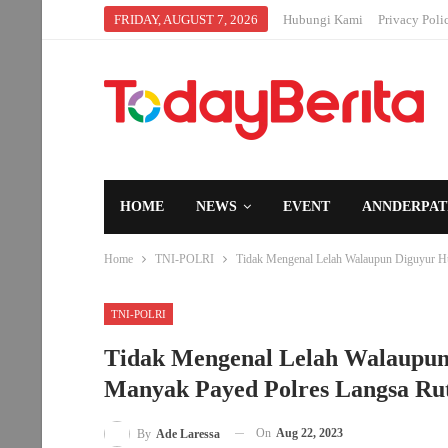
FRIDAY, AUGUST 7, 2026
Hubungi Kami
Privacy Poli
HOME
NEWS
EVENT
ANNDERPAT
Home
TNI-POLRI
Tidak Mengenal Lelah Walaupun Diguyur Hu
TNI-POLRI
Tidak Mengenal Lelah Walaupun 
Manyak Payed Polres Langsa Rut
On
Aug 22, 2023
By
Ade Laressa