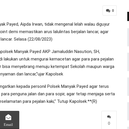
0
 Payed, Aipda Irwan, tidak mengenal lelah walau diguyur
int demi memastikan arus lalulintas berjalan lancar, agar
lancar. Selasa (22/08/2023)
polsek Manyak Payed AKP Jamaluddin Nasution, SH,
di lakukan untuk mengurai kemacetan agar para para pejalan
jar bisa menyebrang menuju ketempat Sekolah maupun warga
nyaman dan lancar,”ujar Kapolsek
ingatkan kepada personil Polsek Manyak Payed agar terus
ra penguna jalan dan para sopir, agar tetap menjaga serta
amatan para pejalan kaki,” Tutup Kapolsek.**(R)
0
Email