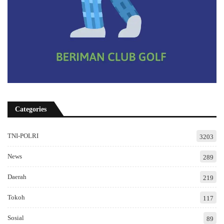
Categories
TNI-POLRI
3203
News
289
Daerah
219
Tokoh
117
Sosial
89