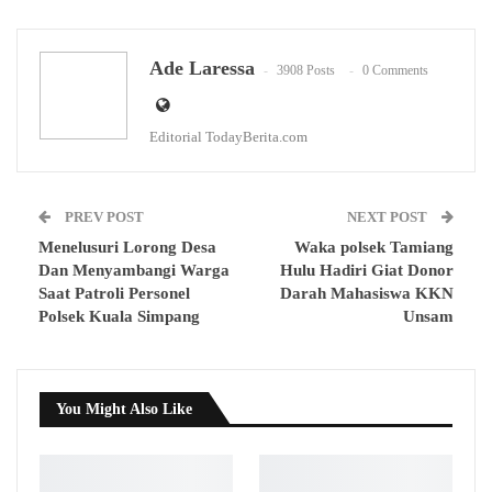
WhatsApp
Email
Ade Laressa
3908 Posts
0 Comments
Editorial TodayBerita.com
PREV POST
NEXT POST
Menelusuri Lorong Desa
Waka polsek Tamiang
Dan Menyambangi Warga
Hulu Hadiri Giat Donor
Saat Patroli Personel
Darah Mahasiswa KKN
Polsek Kuala Simpang
Unsam
You Might Also Like