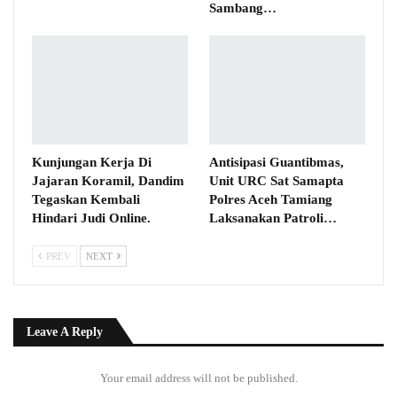
Sambang…
Kunjungan Kerja Di
Antisipasi Guantibmas,
Jajaran Koramil, Dandim
Unit URC Sat Samapta
Tegaskan Kembali
Polres Aceh Tamiang
Hindari Judi Online.
Laksanakan Patroli…
PREV
NEXT
Leave A Reply
Your email address will not be published.