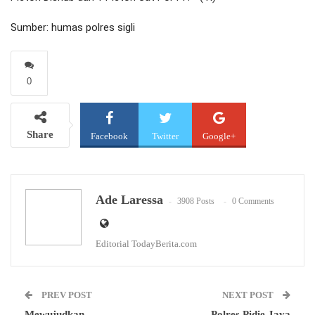
Sumber: humas polres sigli
0
Share
Facebook
Twitter
Google+
WhatsApp
Email
Ade Laressa
3908 Posts
0 Comments
Editorial TodayBerita.com
PREV POST
NEXT POST
Mewujudkan
Polres Pidie Jaya