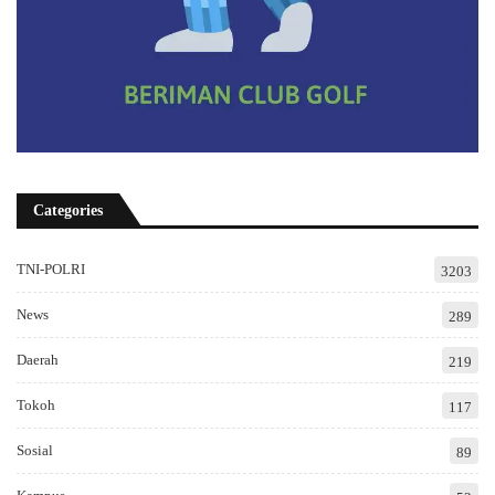
Categories
TNI-POLRI
3203
News
289
Daerah
219
Tokoh
117
Sosial
89