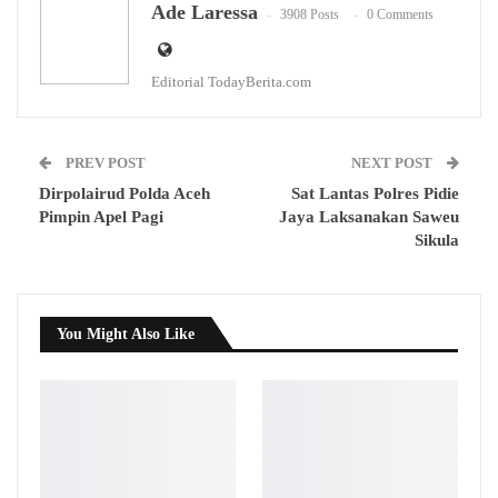
Ade Laressa
3908 Posts
0 Comments
Editorial TodayBerita.com
PREV POST
NEXT POST
Dirpolairud Polda Aceh
Sat Lantas Polres Pidie
Pimpin Apel Pagi
Jaya Laksanakan Saweu
Sikula
You Might Also Like