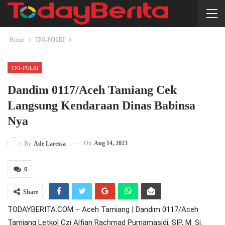
Home
TNI-POLRI
TNI-POLRI
Dandim 0117/Aceh Tamiang Cek
Langsung Kendaraan Dinas Babinsa
Nya
On
Aug 14, 2023
By
Ade Laressa
0
Share
TODAYBERITA.COM – Aceh Tamiang | Dandim 0117/Aceh
Tamiang Letkol Czi Alfian Rachmad Purnamasidi, SIP, M. Si.