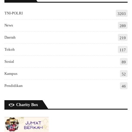
TNI-POLRI
3203
News
289
Daerah
219
Tokoh
117
Sosial
89
Kampus
52
Pendidikan
46
Charity Box