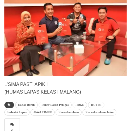
L’SIMA PASTI APIK !
(HUMAS LAPAS KELAS I MALANG)
Donor Darah
Donor Darah Petugas
HDKD
HUT RI
Industri Lapas
JAWA TIMUR
Kemenkumham
Kemenkumham Jatim