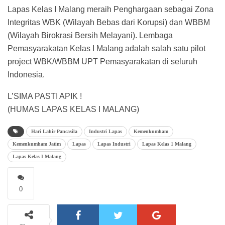
Lapas Kelas I Malang meraih Penghargaan sebagai Zona
Integritas WBK (Wilayah Bebas dari Korupsi) dan WBBM
(Wilayah Birokrasi Bersih Melayani). Lembaga
Pemasyarakatan Kelas I Malang adalah salah satu pilot
project WBK/WBBM UPT Pemasyarakatan di seluruh
Indonesia.
L’SIMA PASTI APIK !
(HUMAS LAPAS KELAS I MALANG)
Hari Lahir Pancasila
Industri Lapas
Kemenkumham
Kemenkumham Jatim
Lapas
Lapas Industri
Lapas Kelas 1 Malang
Lapas Kelas I Malang
0