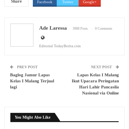
Share
Facebook
Twitter
Google+
WhatsApp
Email
Ade Laressa
3908 Posts
0 Comments
Editorial TodayBerita.com
PREV POST
NEXT POST
Baglog Jamur Lapas
Lapas Kelas I Malang
Kelas I Malang Terjual
Ikut Upacara Peringatan
lagi
Hari Lahir Pancasila
Nasional via Online
You Might Also Like