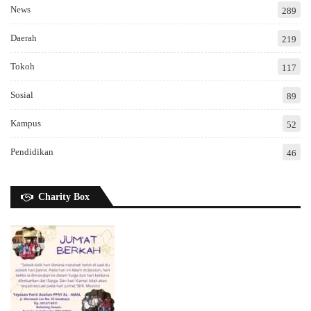
News
289
Daerah
219
Tokoh
117
Sosial
89
Kampus
52
Pendidikan
46
Charity Box