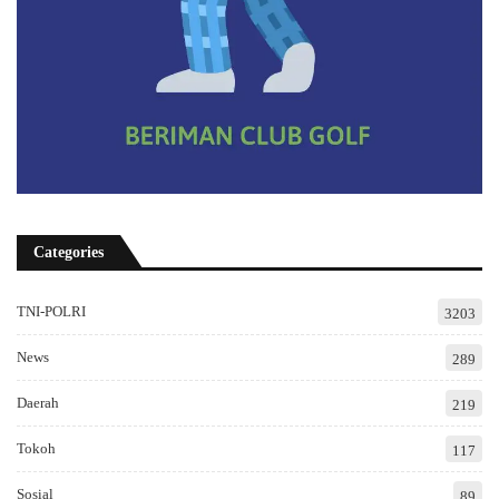
Categories
TNI-POLRI
3203
News
289
Daerah
219
Tokoh
117
Sosial
89