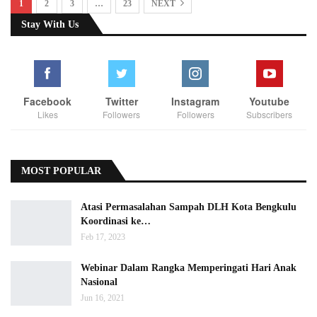
1
2
3
…
23
NEXT
Stay With Us
Facebook
Twitter
Instagram
Youtube
Likes
Followers
Followers
Subscribers
MOST POPULAR
Atasi Permasalahan Sampah DLH Kota Bengkulu
Koordinasi ke…
Feb 17, 2023
Webinar Dalam Rangka Memperingati Hari Anak
Nasional
Jun 16, 2021