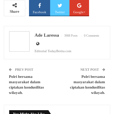
Share
Facebook
Twitter
Google+
WhatsApp
Email
Ade Laressa
3908 Posts
0 Comments
Editorial TodayBerita.com
PREV POST
NEXT POST
Polri bersama
Polri bersama
masyarakat dalam
masyarakat dalam
ciptakan kondusifitas
ciptakan kondusifitas
wilayah.
wilayah.