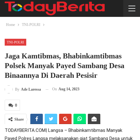
Home
TNI-POLRI
TNI-POLRI
Jaga Kamtibmas, Bhabinkamtibmas
Polsek Manyak Payed Sambang Desa
Binaannya Di Daerah Pesisir
On
Aug 14, 2023
By
Ade Laressa
0
Share
TODAYBERITA.COM| Langsa – Bhabinkamtibmas Manyak
Payed Polres Langsa melaksanakan giat Sambang Desa untuk