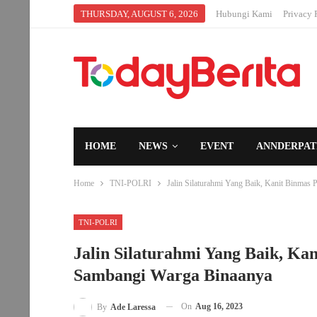
THURSDAY, AUGUST 6, 2026
Hubungi Kami
Privacy 
HOME
NEWS
EVENT
ANNDERPAT
Home
TNI-POLRI
Jalin Silaturahmi Yang Baik, Kanit Binmas
TNI-POLRI
Jalin Silaturahmi Yang Baik, Ka
Sambangi Warga Binaanya
On
Aug 16, 2023
By
Ade Laressa