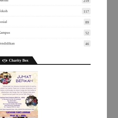
Daerah
219
Tokoh
117
osial
89
Kampus
52
Pendidikan
46
Charity Box