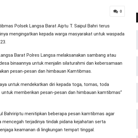
0
as Polsek Langsa Barat Aiptu T. Saipul Bahri terus
tinya mengingatkan kepada warga masyarakat untuk waspada
23.
Langsa Barat Polres Langsa melaksanakan sambang atau
esa binaannya untuk menjalin silaturahmi dan kebersamaan
aikan pesan-pesan dan himbauan Kamtibmas.
paya untuk mendekatkan diri kepada toga, tomas, toda
t untuk memberikan pesan-pesan dan himbauan kamtibmas”
l Bahririptu menitipkan beberapa pesan kamtibmas agar
encegah terjadinya tindak pidana kejahatan serta
njaga keamanan di lingkungan tempat tinggal.