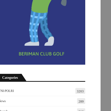
Categories
TNI-POLRI
3203
News
289