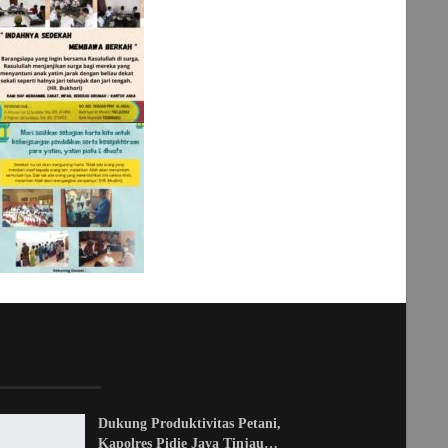
LATEST POSTS
Dukung Produktivitas Petani,
Kapolres Pidie Jaya Tinjau…