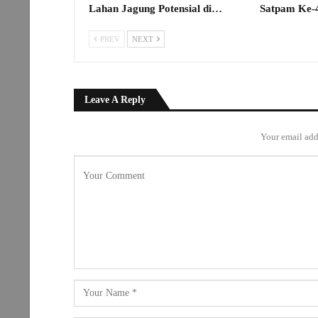
Lahan Jagung Potensial di…
Satpam Ke-
PREV
NEXT
Leave A Reply
Your email add