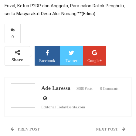
Erizal, Ketua P2DP dan Anggota, Para calon Datok Penghulu,
serta Masyarakat Desa Alur Nunang.**(Erlina)
0
Share
Facebook
Twitter
Google+
WhatsApp
Email
Ade Laressa
3908 Posts
0 Comments
Editorial TodayBerita.com
PREV POST
NEXT POST