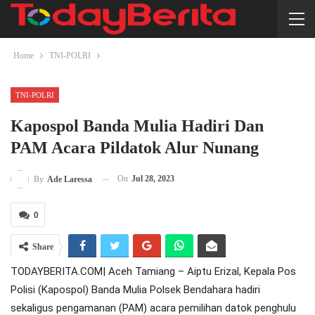
Home
TNI-POLRI
TNI-POLRI
Kapospol Banda Mulia Hadiri Dan
PAM Acara Pildatok Alur Nunang
On
Jul 28, 2023
By
Ade Laressa
0
Share
TODAYBERITA.COM| Aceh Tamiang – Aiptu Erizal, Kepala Pos
Polisi (Kapospol) Banda Mulia Polsek Bendahara hadiri
sekaligus pengamanan (PAM) acara pemilihan datok penghulu