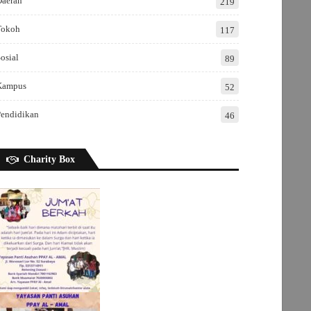
Daerah
219
Tokoh
117
osial
89
Kampus
52
Pendidikan
46
Charity Box