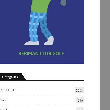
Categories
TNI-POLRI
3203
News
289