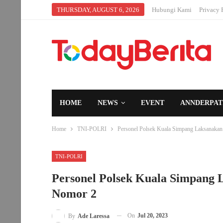
THURSDAY, AUGUST 6, 2026
Hubungi Kami
Privacy 
HOME
NEWS
EVENT
ANNDERPAT
Home
TNI-POLRI
Personel Polsek Kuala Simpang Laksanakan 
TNI-POLRI
Personel Polsek Kuala Simpang 
Nomor 2
On
Jul 20, 2023
By
Ade Laressa