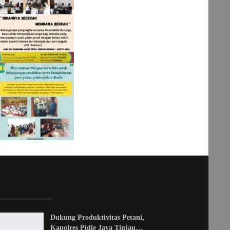
LATEST POSTS
Dukung Produktivitas Petani,
Kapolres Pidie Jaya Tinjau…