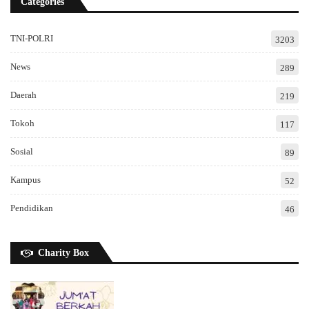
Categories
TNI-POLRI
3203
News
289
Daerah
219
Tokoh
117
Sosial
89
Kampus
52
Pendidikan
46
Charity Box