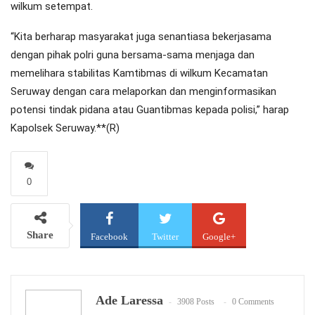
wilkum setempat.
“Kita berharap masyarakat juga senantiasa bekerjasama
dengan pihak polri guna bersama-sama menjaga dan
memelihara stabilitas Kamtibmas di wilkum Kecamatan
Seruway dengan cara melaporkan dan menginformasikan
potensi tindak pidana atau Guantibmas kepada polisi,” harap
Kapolsek Seruway.**(R)
0
Share
Facebook
Twitter
Google+
WhatsApp
Email
Ade Laressa
3908 Posts
0 Comments