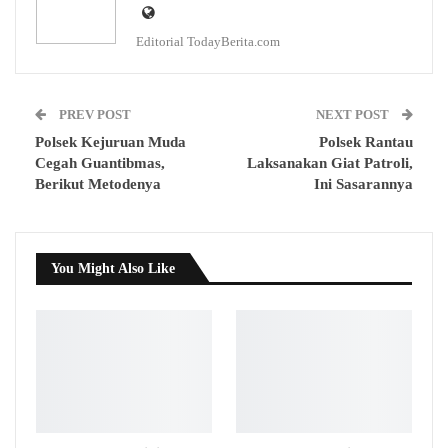
Editorial TodayBerita.com
PREV POST
NEXT POST
Polsek Kejuruan Muda
Polsek Rantau
Cegah Guantibmas,
Laksanakan Giat Patroli,
Berikut Metodenya
Ini Sasarannya
You Might Also Like