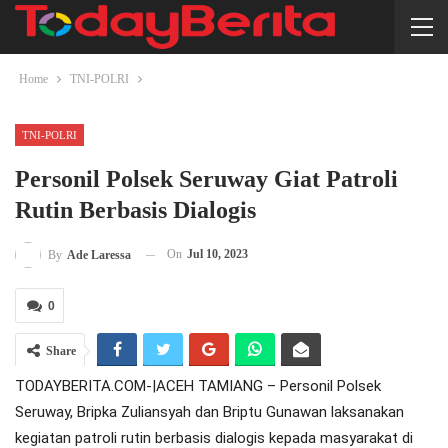
Home
TNI-POLRI
TNI-POLRI
Personil Polsek Seruway Giat Patroli
Rutin Berbasis Dialogis
On
Jul 10, 2023
By
Ade Laressa
0
Share
TODAYBERITA.COM-|ACEH TAMIANG – Personil Polsek
Seruway, Bripka Zuliansyah dan Briptu Gunawan laksanakan
kegiatan patroli rutin berbasis dialogis kepada masyarakat di