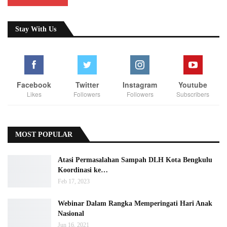
Stay With Us
Facebook
Twitter
Instagram
Youtube
Likes
Followers
Followers
Subscribers
MOST POPULAR
Atasi Permasalahan Sampah DLH Kota Bengkulu
Koordinasi ke…
Feb 17, 2023
Webinar Dalam Rangka Memperingati Hari Anak
Nasional
Jun 16, 2021