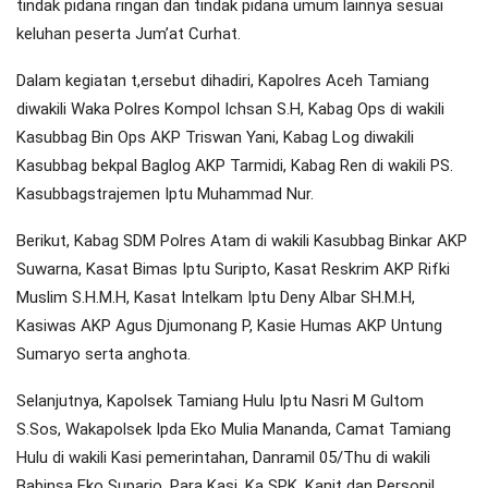
tindak pidana ringan dan tindak pidana umum lainnya sesuai
keluhan peserta Jum’at Curhat.
Dalam kegiatan t,ersebut dihadiri, Kapolres Aceh Tamiang
diwakili Waka Polres Kompol Ichsan S.H, Kabag Ops di wakili
Kasubbag Bin Ops AKP Triswan Yani, Kabag Log diwakili
Kasubbag bekpal Baglog AKP Tarmidi, Kabag Ren di wakili PS.
Kasubbagstrajemen Iptu Muhammad Nur.
Berikut, Kabag SDM Polres Atam di wakili Kasubbag Binkar AKP
Suwarna, Kasat Bimas Iptu Suripto, Kasat Reskrim AKP Rifki
Muslim S.H.M.H, Kasat Intelkam Iptu Deny Albar SH.M.H,
Kasiwas AKP Agus Djumonang P, Kasie Humas AKP Untung
Sumaryo serta anghota.
Selanjutnya, Kapolsek Tamiang Hulu Iptu Nasri M Gultom
S.Sos, Wakapolsek Ipda Eko Mulia Mananda, Camat Tamiang
Hulu di wakili Kasi pemerintahan, Danramil 05/Thu di wakili
Babinsa Eko Suparjo, Para Kasi, Ka SPK, Kanit dan Personil