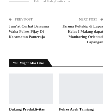
Editorial TodayBerita.com
PREV POST
NEXT POST
Jum’at Curhat Bersama
Taruna Poltekip di Lapas
Waka Polres Pijay Di
Kelas I Malang dapat
Kecamatan Panteraja
Monitoring Orientasi
Lapangan
You Might Also Like
Dukung Produktivitas
Polres Aceh Tamiang