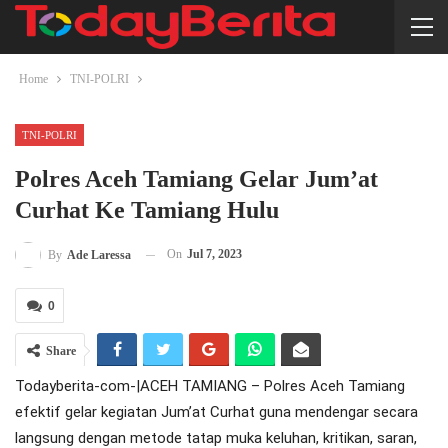
Home
TNI-POLRI
TNI-POLRI
Polres Aceh Tamiang Gelar Jum’at
Curhat Ke Tamiang Hulu
On
Jul 7, 2023
By
Ade Laressa
0
Share
Todayberita-com-|ACEH TAMIANG – Polres Aceh Tamiang
efektif gelar kegiatan Jum’at Curhat guna mendengar secara
langsung dengan metode tatap muka keluhan, kritikan, saran,