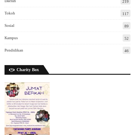
Daerah
219
Tokoh
117
Sosial
89
Kampus
52
Pendidikan
46
Charity Box