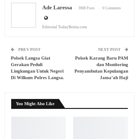
WhatsApp
Email
Ade Laressa
3908 Posts
0 Comments
Editorial TodayBerita.com
PREV POST
NEXT POST
Polsek Langsa Giat
Polsek Karang Baru PAM
Gerakan Peduli
dan Monitoring
Lingkungan Untuk Negeri
Penyambutan Kepulangan
Di Wilkum Polres Langsa.
Jama’ah Haji
You Might Also Like