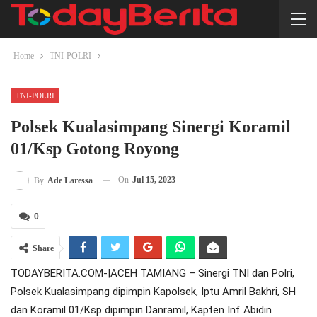
Home
TNI-POLRI
TNI-POLRI
Polsek Kualasimpang Sinergi Koramil
01/Ksp Gotong Royong
On
Jul 15, 2023
By
Ade Laressa
0
Share
TODAYBERITA.COM-|ACEH TAMIANG – Sinergi TNI dan Polri,
Polsek Kualasimpang dipimpin Kapolsek, Iptu Amril Bakhri, SH
dan Koramil 01/Ksp dipimpin Danramil, Kapten Inf Abidin