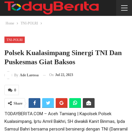
Home
TNI-POLRI
TNI-POLRI
Polsek Kualasimpang Sinergi TNI Dan
Puskesmas Giat Baksos
On
Jul 22, 2023
By
Ade Laressa
0
Share
TODAYBERITA.COM – Aceh Tamiang | Kapolsek Polsek
Kualasimpang, Iptu Amril Bakhri, SH diwakili Kanit Binmas, Ipda
Samsul Bahri bersama personil bersinergi dengan TNI (Danramil