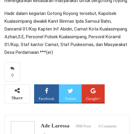
meningkatkan kesadaran masyarakat untuk bergotong royong.
Hadir dalam kegiatan Gotong Royong tersebut, Kapolsek
Kualasimpang diwakili Kanit Binmas Ipda Samsul Bahri,
Danramil 01/Ksp Kapten Inf Abidin, Camat Kota Kualasimpang
Azhari,S.E, Personel Polsek Kualasimpang, Personil Koramil
01/Ksp, Staf kantor Camat, Staf Puskesmas, dan Masyarakat
Desa Perdamaian.***(er)
0
Share
Facebook
Twitter
Google+
WhatsApp
Email
Ade Laressa
3908 Posts
0 Comments