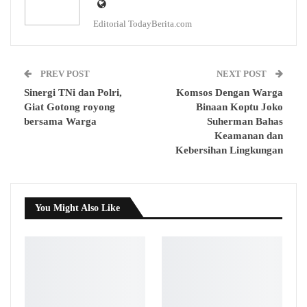
Editorial TodayBerita.com
PREV POST
NEXT POST
Sinergi TNi dan Polri,
Komsos Dengan Warga
Giat Gotong royong
Binaan Koptu Joko
bersama Warga
Suherman Bahas
Keamanan dan
Kebersihan Lingkungan
You Might Also Like