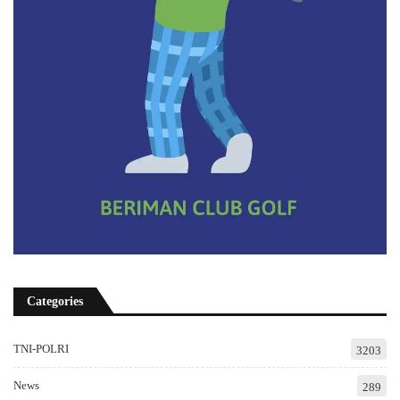
Categories
TNI-POLRI
3203
News
289