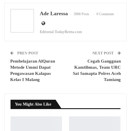
WhatsApp
Email
Ade Laressa
3908 Posts
0 Comments
Editorial TodayBerita.com
PREV POST
NEXT POST
Pembelajaran AlQuran
Cegah Gangguan
Metode Ummi Dapat
Kamtibmas, Team URC
Pengawasan Kalapas
Sat Samapta Polres Aceh
Kelas I Malang
Tamiang
You Might Also Like