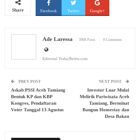
Share
Facebook
Twitter
Google+
WhatsApp
Email
Ade Laressa
3908 Posts
0 Comments
Editorial TodayBerita.com
PREV POST
NEXT POST
Askab PSSI Aceh Tamiang
Investor Luar Mulai
Bentuk KP dan KBP
Melirik Pariwisata Aceh
Kongres, Pendaftaran
Tamiang, Berminat
Voter Tanggal 13 Agustus
Bangun Homestay dan
Desa Bakau