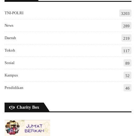
TNI-POLRI
3203
News
289
Daerah
219
Tokoh
117
Sosial
89
Kampus
52
Pendidikan
46
Charity Box