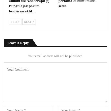
alumni SMA/sederajat pj
pertama di bumi muda
Bupati ajak porum
sedia
berperan aktif…
PREV
NEXT
Leave A Reply
Your email address will not be published.