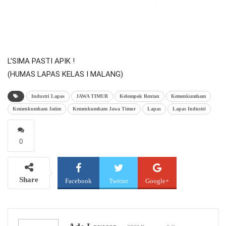
L’SIMA PASTI APIK !
(HUMAS LAPAS KELAS I MALANG)
Industri Lapas
JAWA TIMUR
Kelompok Rentan
Kemenkumham
Kemenkumham Jatim
Kemenkumham Jawa Timur
Lapas
Lapas Industri
0
Share
Facebook
Twitter
Google+
WhatsApp
Email