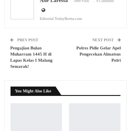
Ade Laressa
3908 Posts
0 Comments
Editorial TodayBerita.com
PREV POST
NEXT POST
Pengajian Bulan
Polres Pidie Gelar Apel
Muharram 1445 H di
Pengecekan Almatsus
Lapas Kelas I Malang
Polri
Semarak!
You Might Also Like