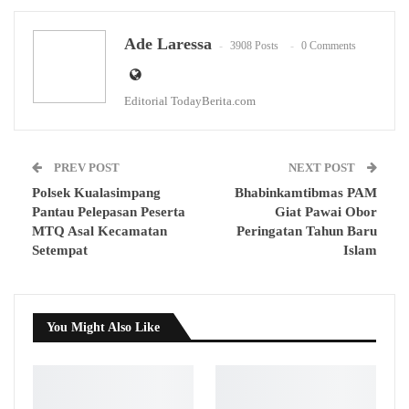
WhatsApp
Email
Ade Laressa
3908 Posts
0 Comments
Editorial TodayBerita.com
PREV POST
NEXT POST
Polsek Kualasimpang
Bhabinkamtibmas PAM
Pantau Pelepasan Peserta
Giat Pawai Obor
MTQ Asal Kecamatan
Peringatan Tahun Baru
Setempat
Islam
You Might Also Like