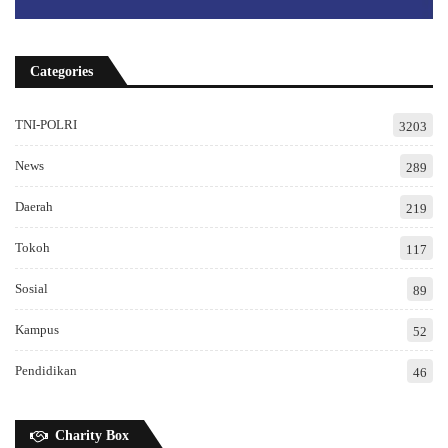
Categories
TNI-POLRI
3203
News
289
Daerah
219
Tokoh
117
Sosial
89
Kampus
52
Pendidikan
46
Charity Box