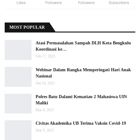
Likes
Followers
Followers
Subscribers
MOST POPULAR
Atasi Permasalahan Sampah DLH Kota Bengkulu
Koordinasi ke…
Feb 17, 2023
Webinar Dalam Rangka Memperingati Hari Anak
Nasional
Jun 16, 2021
Polres Batu Dalami Kematian 2 Mahasiswa UIN
Maliki
Mar 9, 2021
Civitas Akademika UB Terima Vaksin Covid-19
Mar 9, 2021