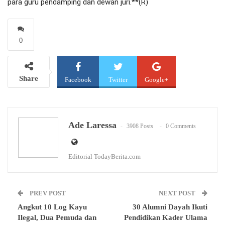
para guru pendamping dan dewan juri.**(R)
0
Share
Facebook
Twitter
Google+
WhatsApp
Email
Ade Laressa
3908 Posts
0 Comments
Editorial TodayBerita.com
PREV POST
NEXT POST
Angkut 10 Log Kayu
30 Alumni Dayah Ikuti
Ilegal, Dua Pemuda dan
Pendidikan Kader Ulama