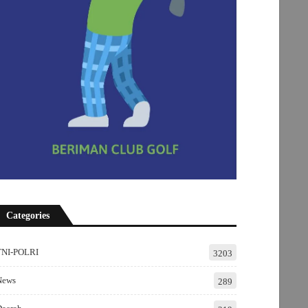
Categories
TNI-POLRI
3203
News
289