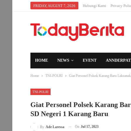
FRIDAY, AUGUST 7, 2026
Hubungi Kami
Privacy Poli
HOME
NEWS
EVENT
ANNDERPAT
Home
TNI-POLRI
Giat Personel Polsek Karang Baru Laksanak
TNI-POLRI
Giat Personel Polsek Karang Ba
SD Negeri 1 Karang Baru
On
Jul 17, 2023
By
Ade Laressa