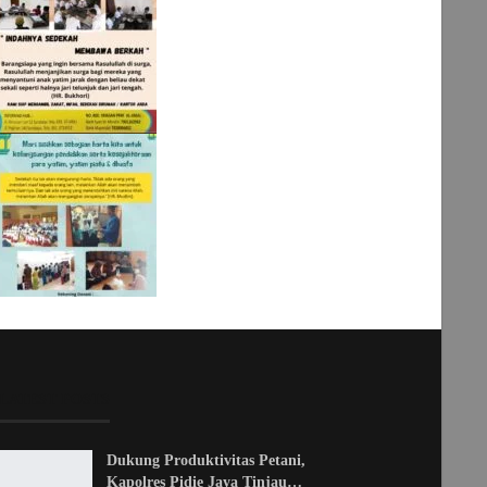
LATEST POSTS
Dukung Produktivitas Petani,
Kapolres Pidie Jaya Tinjau…