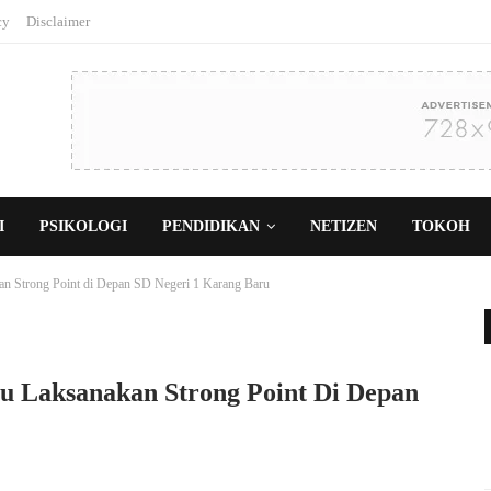
cy
Disclaimer
I
PSIKOLOGI
PENDIDIKAN
NETIZEN
TOKOH
an Strong Point di Depan SD Negeri 1 Karang Baru
ru Laksanakan Strong Point Di Depan