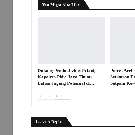
You Might Also Like
Dukung Produktivitas Petani,
Polres Aceh
Kapolres Pidie Jaya Tinjau
Syukuran D
Lahan Jagung Potensial di…
Satpam Ke-
PREV
NEXT
Leave A Reply