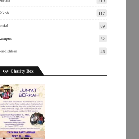
Daerah
219
Tokoh
117
osial
89
Kampus
52
Pendidikan
46
Charity Box