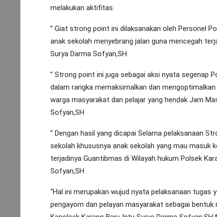
melakukan aktifitas.
” Giat strong point ini dilaksanakan oleh Personel 
anak sekolah menyebrang jalan guna mencegah terjadi
Surya Darma Sofyan,SH
” Strong point ini juga sebagai aksi nyata segenap
dalam rangka memaksimalkan dan mengoptimalkan ke
warga masyarakat dan pelajar yang hendak Jam Mas
Sofyan,SH
” Dengan hasil yang dicapai Selama pelaksanaan St
sekolah khususnya anak sekolah yang mau masuk ke
terjadinya Guantibmas di Wilayah hukum Polsek Kara
Sofyan,SH
“Hal ini merupakan wujud nyata pelaksanaan tugas 
pengayom dan pelayan masyarakat sebagai bentuk n
Kapolsek Karang Baru Iptu Surya Darma Sofyan,SH.*