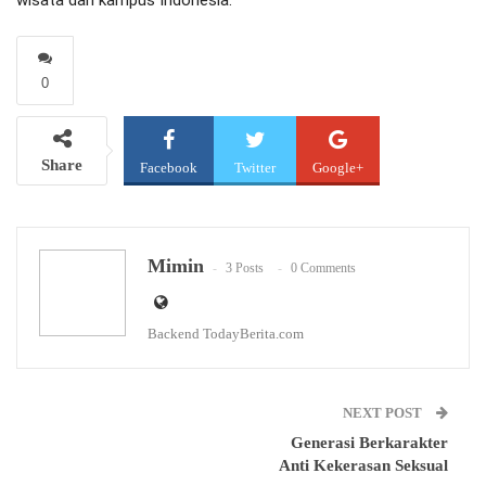
wisata dan kampus Indonesia.
0
Share
Facebook
Twitter
Google+
WhatsApp
Email
Mimin
3 Posts
0 Comments
Backend TodayBerita.com
NEXT POST
Generasi Berkarakter
Anti Kekerasan Seksual