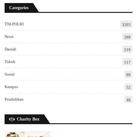
Categories
TNI-POLRI
3203
News
289
Daerah
219
Tokoh
117
Sosial
89
Kampus
52
Pendidikan
46
Charity Box