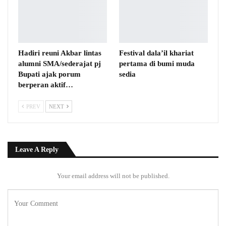
Hadiri reuni Akbar lintas
Festival dala’il khariat
alumni SMA/sederajat pj
pertama di bumi muda
Bupati ajak porum
sedia
berperan aktif…
PREV
NEXT
Leave A Reply
Your email address will not be published.