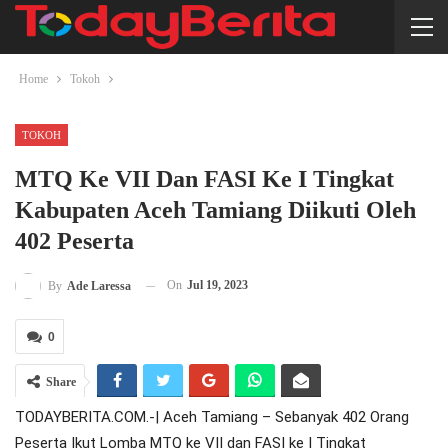
Home
Tokoh
TOKOH
MTQ Ke VII Dan FASI Ke I Tingkat
Kabupaten Aceh Tamiang Diikuti Oleh
402 Peserta
On
Jul 19, 2023
By
Ade Laressa
0
Share
TODAYBERITA.COM.-| Aceh Tamiang – Sebanyak 402 Orang
Peserta Ikut Lomba MTQ ke VII dan FASI ke I Tingkat