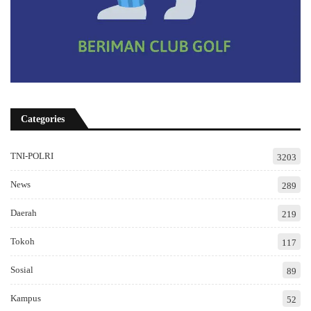
Categories
TNI-POLRI
3203
News
289
Daerah
219
Tokoh
117
Sosial
89
Kampus
52