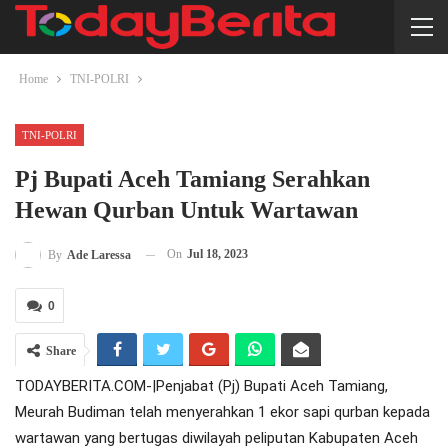
Home
TNI-POLRI
TNI-POLRI
Pj Bupati Aceh Tamiang Serahkan
Hewan Qurban Untuk Wartawan
On
Jul 18, 2023
By
Ade Laressa
0
Share
TODAYBERITA.COM-|Penjabat (Pj) Bupati Aceh Tamiang,
Meurah Budiman telah menyerahkan 1 ekor sapi qurban kepada
wartawan yang bertugas diwilayah peliputan Kabupaten Aceh