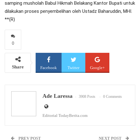
samping musholah Babul Hikmah Belakang Kantor Bupati untuk
dilakukan proses penyembelihan oleh Ustadz Baharuddin, MHI.
**(R)
0
Share
Facebook
Twitter
Google+
WhatsApp
Email
Ade Laressa
3908 Posts
0 Comments
Editorial TodayBerita.com
PREV POST
NEXT POST