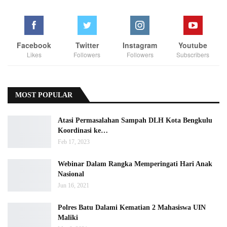
Facebook
Twitter
Instagram
Youtube
Likes
Followers
Followers
Subscribers
MOST POPULAR
Atasi Permasalahan Sampah DLH Kota Bengkulu
Koordinasi ke…
Feb 17, 2023
Webinar Dalam Rangka Memperingati Hari Anak
Nasional
Jun 16, 2021
Polres Batu Dalami Kematian 2 Mahasiswa UIN
Maliki