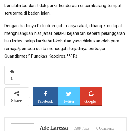
berlalulintas dan tidak parkir kenderaan di sembarang tempat
terutama di badan jalan.
Dengan hadirnya Polri ditengah masyarakat, diharapkan dapat
menghilangkan niat jahat pelaku kejahatan seperti pelanggaran
lalu lintas, balap liar/kebut-kebutan yang dilakukan oleh para
remaja/pemuda serta mencegah terjadinya berbagai
Guantibmas,” Pungkas Kapolres.**( R)
0
Share
Facebook
Twitter
Google+
WhatsApp
Email
Ade Laressa
3908 Posts
0 Comments