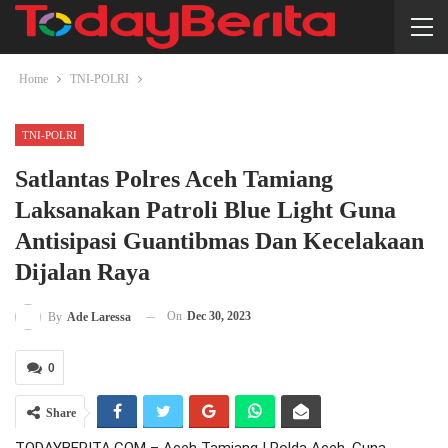
Home
TNI-POLRI
TNI-POLRI
Satlantas Polres Aceh Tamiang
Laksanakan Patroli Blue Light Guna
Antisipasi Guantibmas Dan Kecelakaan
Dijalan Raya
On
Dec 30, 2023
By
Ade Laressa
0
Share