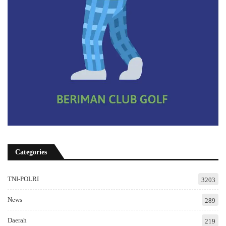
Categories
TNI-POLRI
3203
News
289
Daerah
219