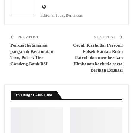
Editorial TodayBerita.com
PREV POST
NEXT POST
Perkuat ketahanan
Cegah Karhutla, Personil
pangan di Kecamatan
Polsek Rantau Rutin
Tiro, Polsek Tiro
Patroli dan memberikan
Gandeng Bank BSI.
Himbauan karhutla serta
Berikan Edukasi
You Might Also Like